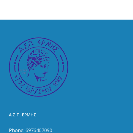
Πάτρας στη
ς
Ερμής
Ναυτική
Πάτρας
Εβδομαδα
ν
Α.Σ.Π. ΕΡΜΗΣ
Phone:
6976407090