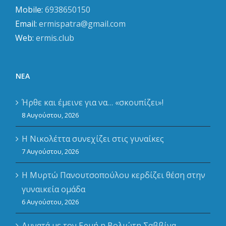
Mobile:
6938650150
Email:
ermispatra@gmail.com
Web:
ermis.club
ΝΈΑ
Ήρθε και έμεινε για να… «σκουπίζει»!
8 Αυγούστου, 2026
Η Νικολέττα συνεχίζει στις γυναίκες
7 Αυγούστου, 2026
Η Μυρτώ Πανουτσοπούλου κερδίζει θέση στην
γυναικεία ομάδα
6 Αυγούστου, 2026
Δυνατά με τον Ερμή η Βολιώτη Σαββίνα