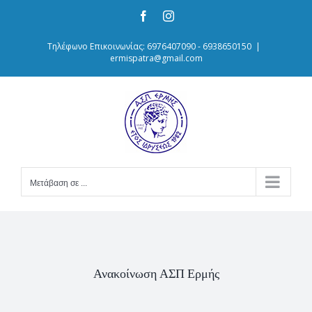
Skip
Facebook
Instagram
to
content
Τηλέφωνο Επικοινωνίας: 6976407090 - 6938650150
|
ermispatra@gmail.com
Μετάβαση σε ...
Ανακοίνωση ΑΣΠ Ερμής