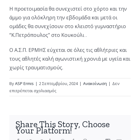
Η προετοιμασία θα συνεχιστεί στο χόρτο και την
άμμο για ολόκληρη την εβδομάδα και μετά οι
ομάδες θα συνεχίσουν στο κλειστό γυμναστήριο
“Κ.Πετρόπουλος” στο Κουκούλι .
Ο Α.Σ.Π. ΕΡΜΗΣ εύχεται σε όλες τις αθλήτριες και
τους αθλητές καλή αγωνιστική χρονιά με υγεία και
χωρίς τραυματισμούς.
By
ASP Ermis
|
2 Σεπτεμβρίου, 2024
|
Ανακοίνωση
|
Δεν
στο
επιτρέπεται σχολιασμός
Έναρξη
προετοιμασίας
για
τον
Share This Story, Choose
Α.Σ.Π.
Your Platform!
Ερμή