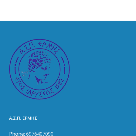
γυναικεία
Σαββίνα
ομάδα
Α.Σ.Π. ΕΡΜΗΣ
Phone:
6976407090