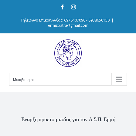
Skip
Facebook
Instagram
to
content
Τηλέφωνο Επικοινωνίας: 6976407090 - 6938650150
|
ermispatra@gmail.com
Μετάβαση σε ...
Έναρξη προετοιμασίας για τον Α.Σ.Π. Ερμή