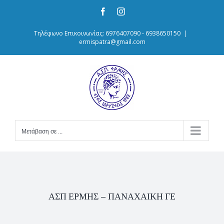
Skip
Facebook
Instagram
to
content
Τηλέφωνο Επικοινωνίας: 6976407090 - 6938650150
|
ermispatra@gmail.com
Μετάβαση σε ...
ΑΣΠ ΕΡΜΗΣ – ΠΑΝΑΧΑΙΚΗ ΓΕ