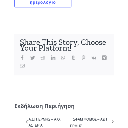
ημερολόγιο
Share This Story, Choose
Your Platform!
Facebook
Twitter
Reddit
LinkedIn
WhatsApp
Tumblr
Pinterest
Vk
Xing
Email
Εκδήλωση Περιήγηση
Α.Σ.Π. ΕΡΜΗΣ – Α.Ο.
ΣΦΑΜ ΦΟΙΒΟΣ – ΑΣΠ
ΑΣΤΕΡΙΑ
ΕΡΜΗΣ