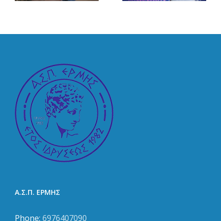
Πάτρας στη
ς
Ερμής
Ναυτική
Πάτρας
Εβδομαδα
ν
Α.Σ.Π. ΕΡΜΗΣ
Phone:
6976407090