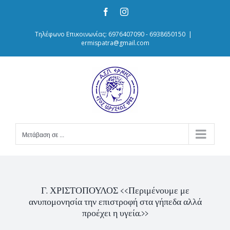
Skip
Facebook
Instagram
to
content
Τηλέφωνο Επικοινωνίας: 6976407090 - 6938650150
|
ermispatra@gmail.com
Μετάβαση σε ...
Γ. ΧΡΙΣΤΟΠΟΥΛΟΣ <<Περιμένουμε με
ανυπομονησία την επιστροφή στα γήπεδα αλλά
προέχει η υγεία.>>