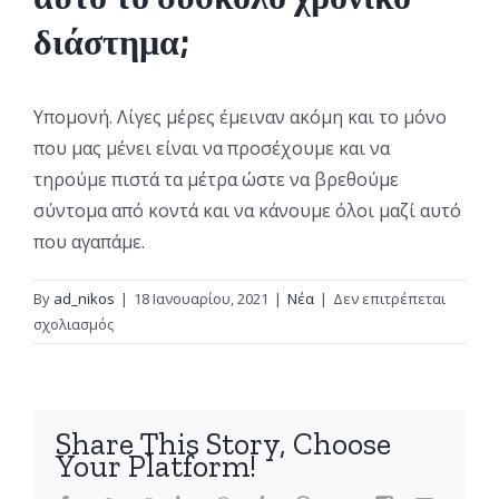
διάστημα;
Υπομονή. Λίγες μέρες έμειναν ακόμη και το μόνο
που μας μένει είναι να προσέχουμε και να
τηρούμε πιστά τα μέτρα ώστε να βρεθούμε
σύντομα από κοντά και να κάνουμε όλοι μαζί αυτό
που αγαπάμε.
By
ad_nikos
|
18 Ιανουαρίου, 2021
|
Νέα
|
Δεν επιτρέπεται
στο
σχολιασμός
Γ.
ΧΡΙΣΤΟΠΟΥΛΟΣ
<<Περιμένουμε
με
Share This Story, Choose
ανυπομονησία
Your Platform!
την