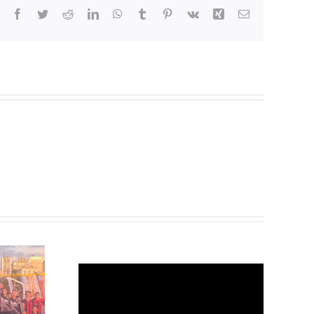
Facebook
Twitter
Reddit
LinkedIn
WhatsApp
Tumblr
Pinterest
Vk
Xing
Email
η του