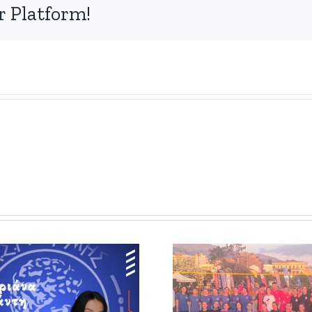
r Platform!
Συμμετοχή των
κοριτσιών του
Απόκτησ