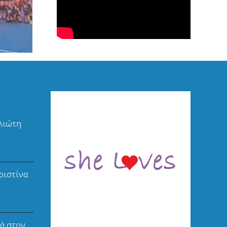
η
λου απο
 Ερμής
λιώτη
ριστίνα
ά στον