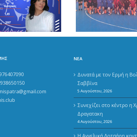
ΑΣΠ ΕΡΜΗΣ
Φώτ
Πάτρας στη
Γιαννόπου
Ναυτική
τον ΑΣΠ
Εβδομαδα
ΡΜΗΣ
ΝΈΑ
976407090
Δυνατά με τον Ερμή η Βο
938650150
Σαββίνα
mispatra@gmail.com
5 Αυγούστου, 2026
is.club
Συνεχίζει στο κέντρο η Χ
Δραγατακη
4 Αυγούστου, 2026
Η Αγγελική Λοτσάρη κοντ