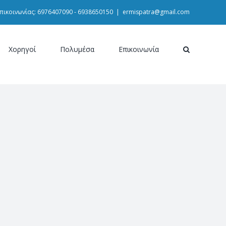
πικοινωνίας: 6976407090 - 6938650150
|
ermispatra@gmail.com
Χορηγοί
Πολυμέσα
Επικοινωνία