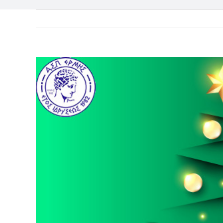
View
Larger
Image