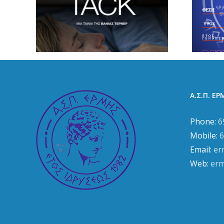
ν
συνεχίσει στον
μέρα
ΑΣΠ Ερμής
ης
Πάτρας
ων
Α.Σ.Π. Ε
Phone:
6
Mobile:
6
Email:
er
Web:
erm