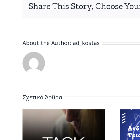
Share This Story, Choose You
About the Author:
ad_kostas
Σχετικά Άρθρα
ρ
Η Ανδριάνα
ε
Τριάντη θα