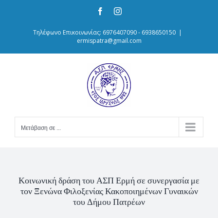
Skip
Facebook
Instagram
to
content
Τηλέφωνο Επικοινωνίας: 6976407090 - 6938650150
|
ermispatra@gmail.com
Μετάβαση σε ...
Κοινωνική δράση του ΑΣΠ Ερμή σε συνεργασία με
τον Ξενώνα Φιλοξενίας Κακοποιημένων Γυναικών
του Δήμου Πατρέων