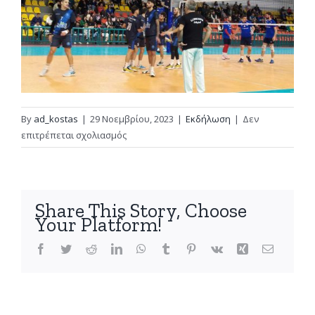
By
ad_kostas
|
29 Νοεμβρίου, 2023
|
Εκδήλωση
|
Δεν
στο
επιτρέπεται σχολιασμός
Κοινωνική
δράση
του
ΑΣΠ
Share This Story, Choose
Ερμή
Your Platform!
σε
συνεργασία
Facebook
Twitter
Reddit
LinkedIn
WhatsApp
Tumblr
Pinterest
Vk
Xing
Email
με
τον
Ξενώνα
Φιλοξενίας