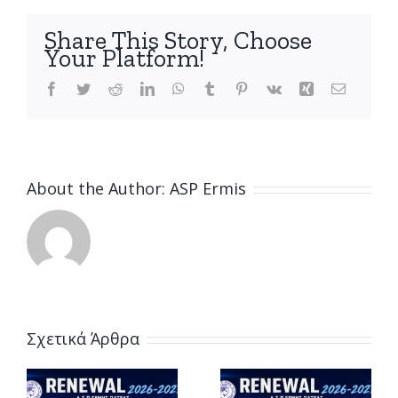
για
τους
Share This Story, Choose
εφήβους
Your Platform!
του
ΑΣΠ
Facebook
Twitter
Reddit
LinkedIn
WhatsApp
Tumblr
Pinterest
Vk
Xing
Email
ΕΡΜΗΣ
About the Author:
ASP Ermis
Σχετικά Άρθρα
Η Μυρτώ
Πανουτσοπούλου
Δυνατά με