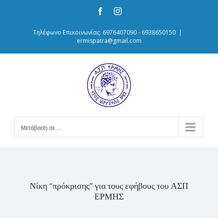
Skip
Facebook
Instagram
to
content
Τηλέφωνο Επικοινωνίας: 6976407090 - 6938650150
|
ermispatra@gmail.com
Μετάβαση σε ...
Νίκη “πρόκρισης” για τους εφήβους του ΑΣΠ
ΕΡΜΗΣ