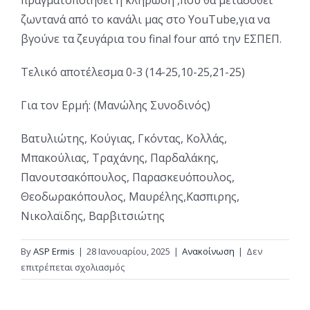
πραγματοποιηθεί η κλήρωση ,που θα μεταδοθεί
ζωντανά από το κανάλι μας στο YouTube,για να
βγούνε τα ζευγάρια του final four από την ΕΣΠΕΠ.
Τελικό αποτέλεσμα 0-3 (14-25,10-25,21-25)
Για τον Ερμή: (Μανώλης Συνοδινός)
Βατυλιώτης, Κούγιας, Γκόντας, Κολλάς,
Μπακούλιας, Τραχάνης, Παρδαλάκης,
Πανουτσακόπουλος, Παρασκευόπουλος,
Θεοδωρακόπουλος, Μαυρέλης,Κασπιρης,
Νικολαϊδης, Βαρβιτσιώτης
By
ASP Ermis
|
28 Ιανουαρίου, 2025
|
Ανακοίνωση
|
Δεν
στο
επιτρέπεται σχολιασμός
Νίκη
“πρόκρισης”