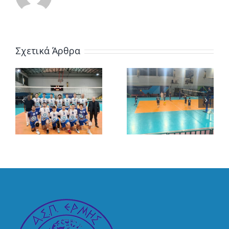
Δύο στα
Σχετικά Άρθρα
δύο για τις
γυναίκες
Η ελπίδα
του Ερμή –
πεθαίνει
Πρόκριση
τελευταία
στην
τελική
φάση