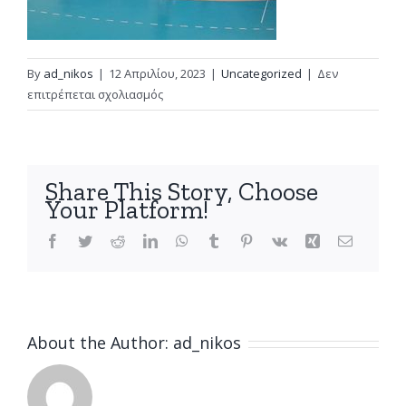
By
ad_nikos
|
12 Απριλίου, 2023
|
Uncategorized
|
Δεν
στο
επιτρέπεται σχολιασμός
Τα
σχολεία
σταμάτησαν…
οι
Share This Story, Choose
προπονήσεις
Your Platform!
όμως
οχι
Facebook
Twitter
Reddit
LinkedIn
WhatsApp
Tumblr
Pinterest
Vk
Xing
Email
!
–
Ermis
Patras
About the Author:
ad_nikos
Volleyball
Academy