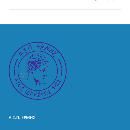
Μην
με
χτυπάτε
άλλο…
Α.Σ.Π. ΕΡΜΗΣ