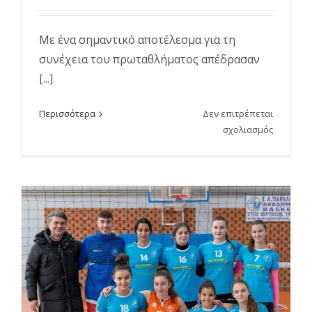
Με ένα σημαντικό αποτέλεσμα για τη
συνέχεια του πρωταθλήματος απέδρασαν
[...]
Περισσότερα
Δεν επιτρέπεται
στο
σχολιασμός
Ακρά(τητ
οι
γυναίκες
μας
!
–
Βίντεο
με
το
σύνθημα
για