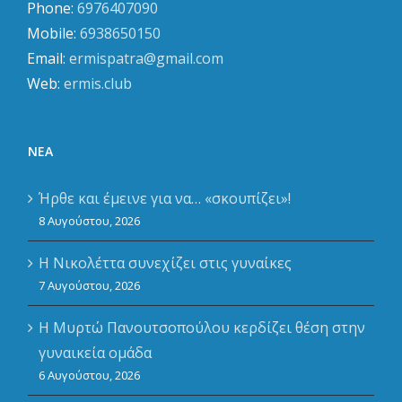
Phone:
6976407090
Mobile:
6938650150
Email:
ermispatra@gmail.com
Web:
ermis.club
ΝΈΑ
Ήρθε και έμεινε για να… «σκουπίζει»!
8 Αυγούστου, 2026
Η Νικολέττα συνεχίζει στις γυναίκες
7 Αυγούστου, 2026
Η Μυρτώ Πανουτσοπούλου κερδίζει θέση στην
γυναικεία ομάδα
6 Αυγούστου, 2026