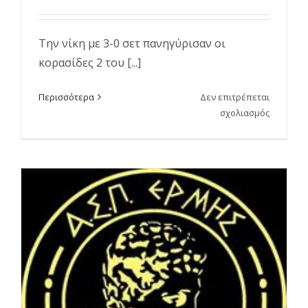
Την νίκη με 3-0 σετ πανηγύρισαν οι
κορασίδες 2 του [...]
Περισσότερα
Δεν επιτρέπεται
στο
σχολιασμός
Εκτός
έδρας
νίκη
για
τις
κορασίδε
μας
–
Φώναξα
το
όνομα
του