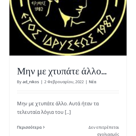
αδικοχα
Άλκη
στην
αρχή
της
αναμέτρ
(vid)
Μην με χτυπάτε άλλο…
By
ad_nikos
|
2 Φεβρουαρίου, 2022
|
Νέα
Μην με χτυπάτε άλλο. Αυτά ήταν τα
τελευταία λόγια του [...]
Περισσότερα
Δεν επιτρέπεται
στο
σχολιασμός