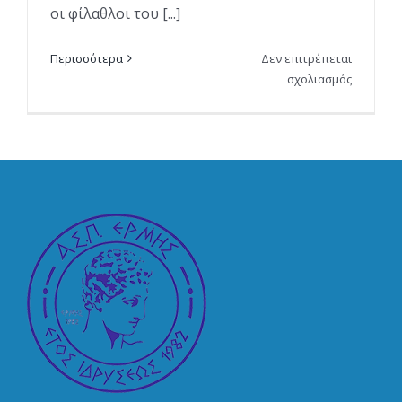
οι φίλαθλοι του [...]
Περισσότερα
Δεν επιτρέπεται
στο
σχολιασμός
Ένα
Σαββατο
γεμάτο
αγωνιστι
(και
όχι
μόνο)
δράση