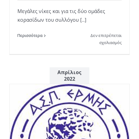
Μεγάλες νίκες και για τις δύο ομάδες
κορασίδων του συλλόγου [...]
Περισσότερα
Δεν επιτρέπεται
στο
σχολιασμός
Νίκες
για
κορασίδε
1
Απρίλιος
και
2022
2
–
Ermis
Patras
Volleybal