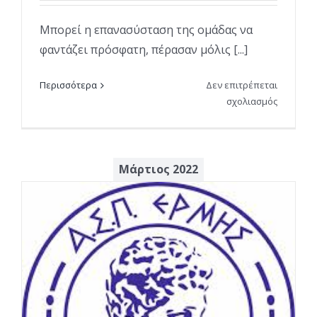
Μπορεί η επανασύσταση της ομάδας να
φαντάζει πρόσφατη, πέρασαν μόλις [...]
Περισσότερα
Δεν επιτρέπεται
στο
σχολιασμός
Η
μεθοδικ
και
οργανωμ
Μάρτιος 2022
δουλειά
στα
τμήματα
υποδομή
αποδίδει
καρπούς
!