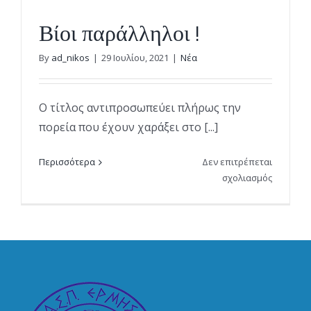
συγκεκρ
στην
Βίοι παράλληλοι !
ΕΡΑ
ΣΠΟΡ
By
ad_nikos
|
29 Ιουλίου, 2021
|
Νέα
Ο τίτλος αντιπροσωπεύει πλήρως την
πορεία που έχουν χαράξει στο [...]
Περισσότερα
Δεν επιτρέπεται
στο
σχολιασμός
Βίοι
παράλλη
!