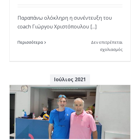
Παραπάνω ολόκληρη η συνέντευξη του
coach Γιώργου Χριστόπουλου [...]
Περισσότερα
Δεν επιτρέπεται
στο
σχολιασμός
Συνέντευ
του
τεχνικού
διευθυντ
Ιούλιος 2021
της
ομάδας
μας
στην
κυρία
Ειρήνη
Μαραγκο
και