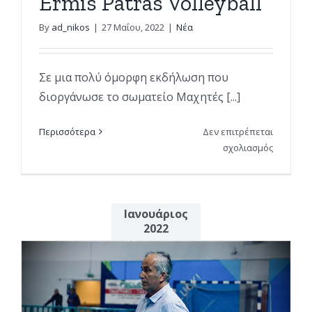
Ermis Patras Volleyball
By
ad_nikos
|
27 Μαΐου, 2022
|
Νέα
Σε μια πολύ όμορφη εκδήλωση που
διοργάνωσε το σωματείο Μαχητές [...]
Περισσότερα
Δεν επιτρέπεται
στο
σχολιασμός
Μαχητές
…
της
ζωής
Ιανουάριος
!
2022
–
Ermis
Patras
Volleybal