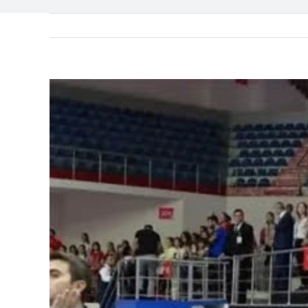
View
Larger
Image