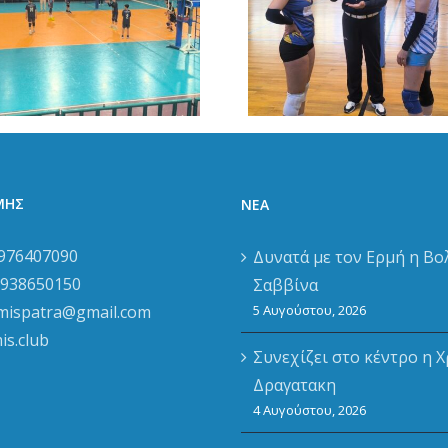
γυναίκες του Ερμή
δεξί οι άν
– Πρόκριση στην
Α.Σ.Π. 
τελική φάση
Πάτρ
ΡΜΗΣ
ΝΈΑ
976407090
Δυνατά με τον Ερμή η Βο
938650150
Σαββίνα
mispatra@gmail.com
5 Αυγούστου, 2026
is.club
Συνεχίζει στο κέντρο η Χ
Δραγατακη
4 Αυγούστου, 2026