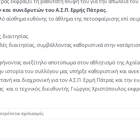
ρας εκφράζει τη βαθύτατη θλίψη του για την απώλεια του
και συνιδρυτών του Α.Σ.Π. Ερμής Πάτρας.
λό αίσθημα ευθύνης το άθλημα της πετοσφαίρισης επί σει
 διαιτησίας.
ές διαιτησίας, συμβάλλοντας καθοριστικά στην κατάρτιση
ήνοντας ανεξίτηλο αποτύπωμα στον αθλητισμό της Αχαΐα
ην ιστορία του συλλόγου μας υπήρξε καθοριστική και ανεκ
τανή και διαχρονική για τον Α.Σ.Π. Ερμή Πάτρας και την ε
ας και ο τεχνικός διευθυντής Γιώργος Χριστόπουλος εκφρά
στο
πιτρέπεται σχολιασμός
Θλίψη
για
τον