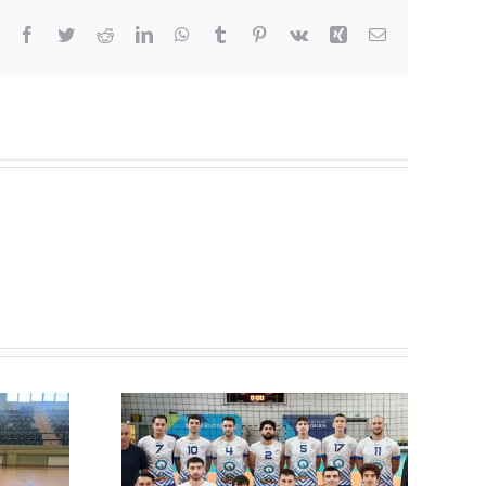
Facebook
Twitter
Reddit
LinkedIn
WhatsApp
Tumblr
Pinterest
Vk
Xing
Email
 με το