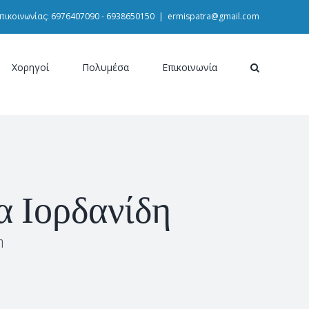
πικοινωνίας: 6976407090 - 6938650150
|
ermispatra@gmail.com
Χορηγοί
Πολυμέσα
Επικοινωνία
α Ιορδανίδη
η