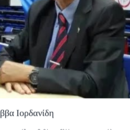
άββα Ιορδανίδη