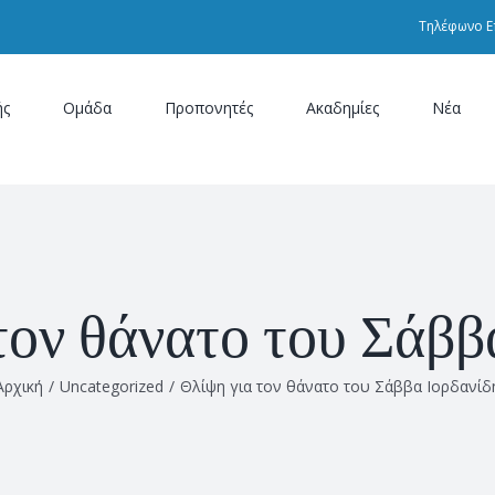
Τηλέφωνο Ε
ής
Ομάδα
Προπονητές
Ακαδημίες
Νέα
τον θάνατο του Σάββ
Αρχική
/
Uncategorized
/
Θλίψη για τον θάνατο του Σάββα Ιορδανίδ