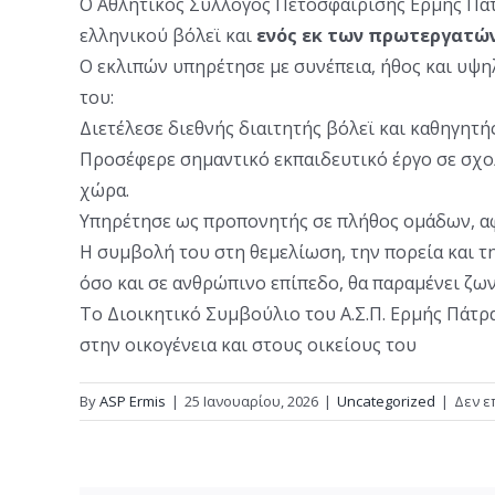
Ο Αθλητικός Σύλλογος Πετοσφαίρισης Ερμής Πάτ
ελληνικού βόλεϊ και
ενός εκ των πρωτεργατών 
Ο εκλιπών υπηρέτησε με συνέπεια, ήθος και υψη
του:
Διετέλεσε διεθνής διαιτητής βόλεϊ και καθηγητής
Προσέφερε σημαντικό εκπαιδευτικό έργο σε σχολ
χώρα.
Υπηρέτησε ως προπονητής σε πλήθος ομάδων, αφ
Η συμβολή του στη θεμελίωση, την πορεία και τ
όσο και σε ανθρώπινο επίπεδο, θα παραμένει ζων
Το Διοικητικό Συμβούλιο του Α.Σ.Π. Ερμής Πάτρ
στην οικογένεια και στους οικείους του
By
ASP Ermis
|
25 Ιανουαρίου, 2026
|
Uncategorized
|
Δεν ε