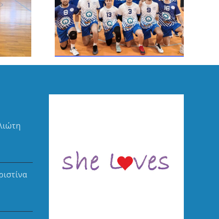
δρες του
ΕΡΜΗΣ
ας
λιώτη
ριστίνα