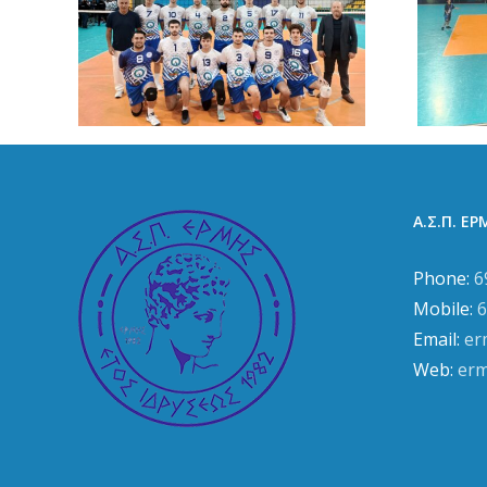
 για
Η ελπίδα πεθαίνει
ς
τελευταία
Α.Σ.Π. Ε
Phone:
6
Mobile:
6
Email:
er
Web:
erm