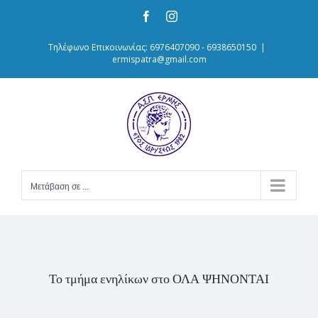
Skip
Facebook
Instagram
to
content
Τηλέφωνο Επικοινωνίας: 6976407090 - 6938650150
|
ermispatra@gmail.com
Μετάβαση σε ...
Το τμήμα ενηλίκων στο ΟΛΑ ΨΗΝΟΝΤΑΙ