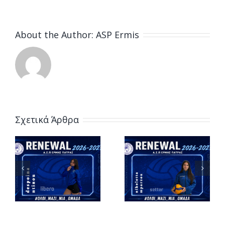
About the Author:
ASP Ermis
Σχετικά Άρθρα
Η Μυρτώ
Η
Πανουτσοπ
Νικολέττα
α
κερδίζει
συνεχίζει
θέση στην
στις
»!
γυναικεία
γυναίκες