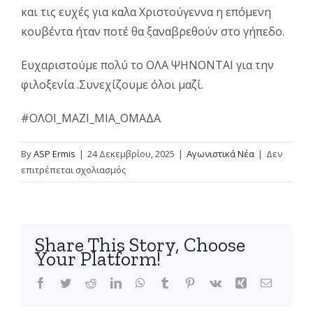
και τις ευχές για καλα Χριστούγεννα η επόμενη
κουβέντα ήταν ποτέ θα ξαναβρεθούν στο γήπεδο.
Ευχαριστούμε πολύ το ΟΛΑ ΨΗΝΟΝΤΑΙ για την
φιλοξενία .Συνεχίζουμε όλοι μαζί.
#ΟΛΟΙ_ΜΑΖΙ_ΜΙΑ_ΟΜΑΔΑ
By
ASP Ermis
|
24 Δεκεμβρίου, 2025
|
Αγωνιστικά Νέα
|
Δεν
στο
επιτρέπεται σχολιασμός
Το
τμήμα
ενηλίκων
στο
Share This Story, Choose
ΟΛΑ
Your Platform!
ΨΗΝΟΝΤΑΙ
Facebook
Twitter
Reddit
LinkedIn
WhatsApp
Tumblr
Pinterest
Vk
Xing
Email