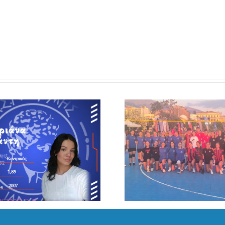
Συμμετοχή των
κοριτσιών του
Απόκτησ
ΑΣΠ ΕΡΜΗΣ
Φώτ
Πάτρας στη
Γιαννόπου
Ναυτική
τον ΑΣΠ
Εβδομαδα