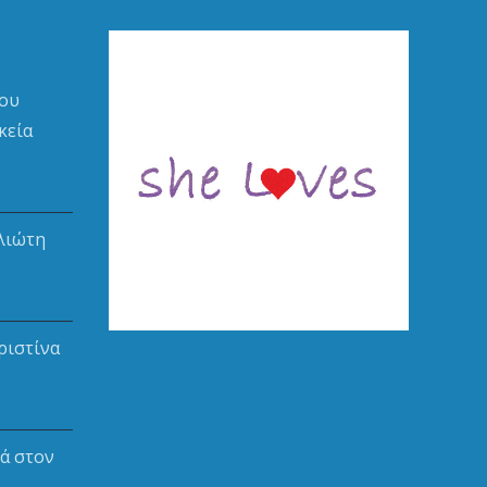
ου
κεία
λιώτη
ριστίνα
ά στον