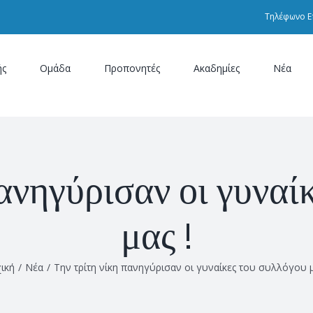
Τηλέφωνο Ε
ής
Ομάδα
Προπονητές
Ακαδημίες
Νέα
πανηγύρισαν οι γυναί
μας !
ική
/
Νέα
/
Την τρίτη νίκη πανηγύρισαν οι γυναίκες του συλλόγου μ