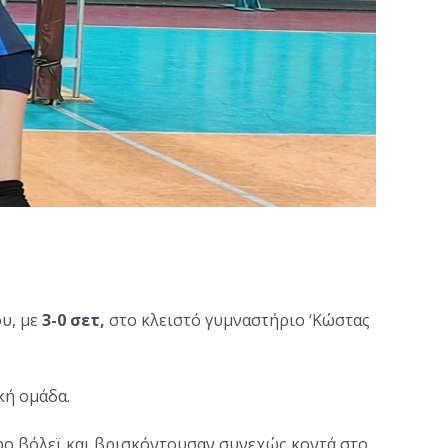
ου, με
3-0 σετ,
στο κλειστό γυμναστήριο ‘Κώστας
κή ομάδα.
ρφο βόλεϊ και βρισκόντουσαν συνεχώς κοντά στο