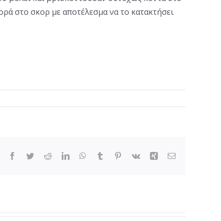
φορά στο σκορ με αποτέλεσμα να το κατακτήσει
Facebook
Twitter
Reddit
LinkedIn
WhatsApp
Tumblr
Pinterest
Vk
Xing
Email