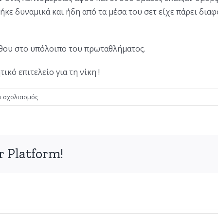
ήκε δυναμικά και ήδη από τα μέσα του σετ είχε πάρει δια
θου στο υπόλοιπο του πρωταθλήματος.
κό επιτελείο για τη νίκη !
στο
ι σχολιασμός
Την
τρίτη
νίκη
πανηγύρισαν
r Platform!
οι
γυναίκες
του
συλλόγου
μας
!