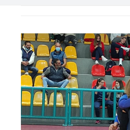
View
Larger
Image