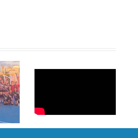
η του
η
λου απο
 Ερμής