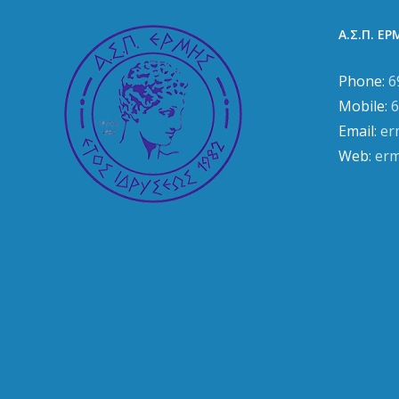
Α.Σ.Π. Ε
Phone:
6
Mobile:
6
Email:
er
Web:
erm