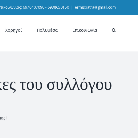
πικοινωνίας: 6976407090 - 6938650150
|
ermispatra@gmail.com
Χορηγοί
Πολυμέσα
Επικοινωνία
κες του συλλόγου
ας !