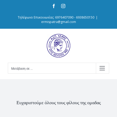
Skip
Facebook
Instagram
to
content
Τηλέφωνο Επικοινωνίας: 6976407090 - 6938650150
|
ermispatra@gmail.com
Μετάβαση σε ...
Ευχαριστούμε όλους τους φίλους της ομαδας