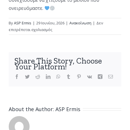
ονειρευόμαστε.
By
ASP Ermis
|
29 Ιουνίου, 2026
|
Ανακοίνωση
|
Δεν
στο
επιτρέπεται σχολιασμός
Ευχαριστούμε
όλους
τους
φίλους
Share This Story, Choose
της
Your Platform!
ομαδας
Facebook
Twitter
Reddit
LinkedIn
WhatsApp
Tumblr
Pinterest
Vk
Xing
Email
About the Author:
ASP Ermis