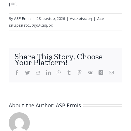
μας.
By
ASP Ermis
|
28 Ιουνίου, 2026
|
Ανακοίνωση
|
Δεν
στο
επιτρέπεται σχολιασμός
Συμμετοχή
της
ομάδας
μας
Share This Story, Choose
στο
Your Platform!
διεθνές
τουρνουα
Facebook
Twitter
Reddit
LinkedIn
WhatsApp
Tumblr
Pinterest
Vk
Xing
Email
About the Author:
ASP Ermis