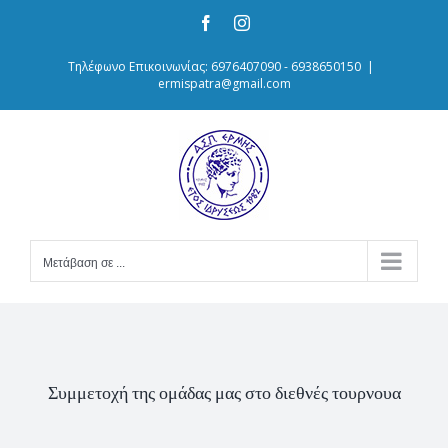
Skip
Facebook
Instagram
to
content
Τηλέφωνο Επικοινωνίας: 6976407090 - 6938650150
|
ermispatra@gmail.com
Μετάβαση σε ...
Συμμετοχή της ομάδας μας στο διεθνές τουρνουα